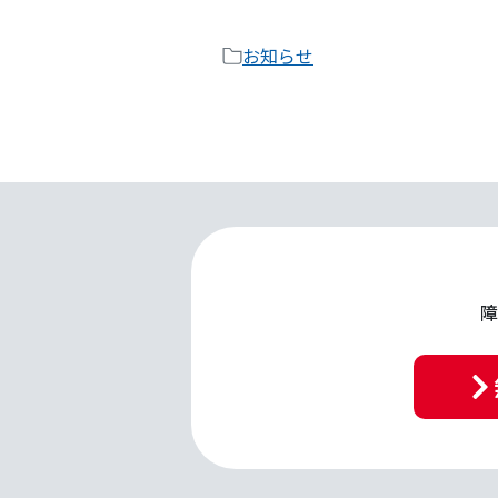
お知らせ
ペー
ジ
フッ
ター
へ
障
ス
キッ
プ
す
る