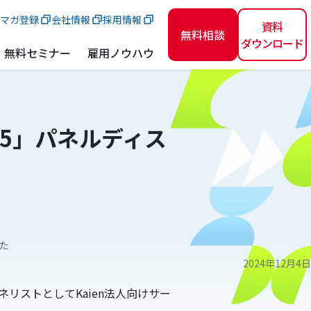
マガ登録
会社情報
採用情報
資料
無料相談
ダウンロード
無料セミナー
雇用ノウハウ
SYNC25」パネルディス
した
2024年12月4日
ョンのパネリストとしてKaien法人向けサー