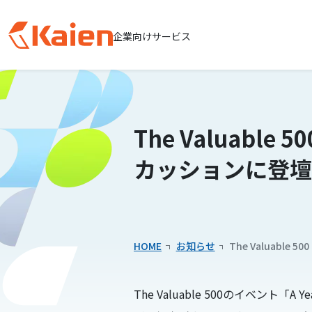
企業向けサービス
メ
イ
ン
コ
The Valuable 
ン
テ
カッションに登壇
ン
ツ
へ
ス
キッ
HOME
お知らせ
The Valuable
プ
す
The Valuable 500のイベント「
る