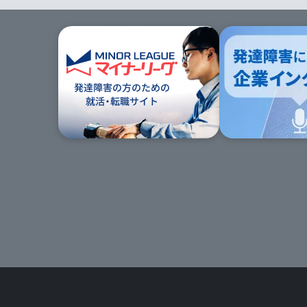
次
の
セ
ク
ショ
ン
の
サ
イ
ト
マッ
プ
へ
ス
キッ
プ
す