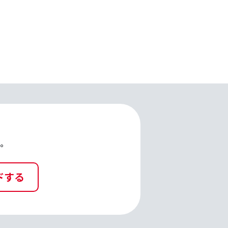
。
ドする