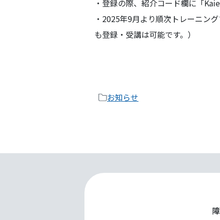
・登録の際、紹介コード欄に「Kai
・2025年9月より順次トレーニン
も登録・受講は可能です。）
お知らせ
ペー
ジ
フッ
ター
へ
障
ス