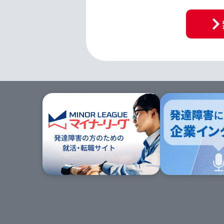
キッ
プ
す
る
次
の
セ
ク
ショ
ン
の
サ
イ
ト
マッ