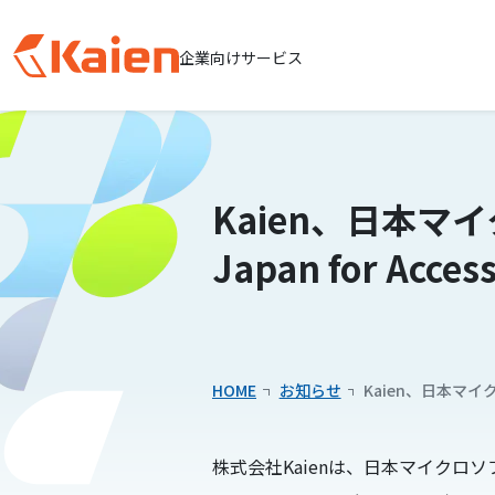
企業向けサービス
メ
イ
ン
コ
Kaien、日本マイクロ
ン
テ
Japan for Acce
ン
ツ
へ
ス
キッ
HOME
お知らせ
Kaien、日本マイクロソ
プ
す
株式会社Kaienは、日本マイクロソフト株
る