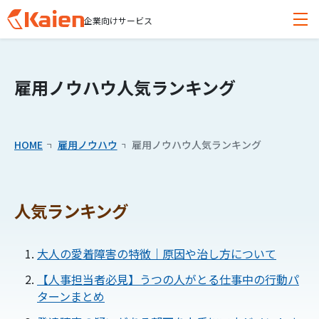
企業向けサービス
メ
障害者雇用の人材紹介
イ
ン
雇用ノウハウ人気ランキング
コ
常駐支援・定着支援
ン
テ
導入事例
HOME
雇用ノウハウ
雇用ノウハウ人気ランキング
ン
ツ
無料セミナー
へ
ス
人気ランキング
キッ
雇用ノウハウ
プ
す
大人の愛着障害の特徴｜原因や治し方について
お知らせ
る
【人事担当者必見】うつの人がとる仕事中の行動パ
ターンまとめ
無料相談