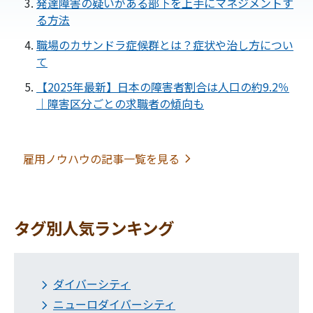
発達障害の疑いがある部下を上手にマネジメントす
る方法
資料
ダウンロード
職場のカサンドラ症候群とは？症状や治し方につい
て
メルマガ登録
【2025年最新】日本の障害者割合は人口の約9.2％
｜障害区分ごとの求職者の傾向も
会社情報
採用情報
雇用ノウハウの記事一覧を見る
タグ別人気ランキング
ダイバーシティ
ニューロダイバーシティ