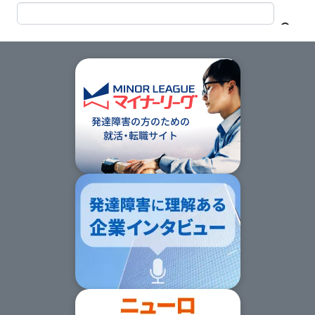
サイト内検索
次
の
セ
ク
ショ
ン
の
サ
イ
ト
マッ
プ
へ
ス
キッ