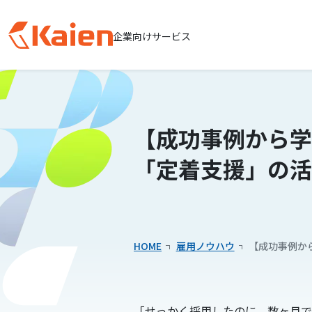
企業向けサービス
メ
イ
ン
コ
【成功事例から学
ン
テ
「定着支援」の活
ン
ツ
へ
ス
キッ
HOME
雇用ノウハウ
【成功事例か
プ
す
る
「せっかく採用したのに、数ヶ月で