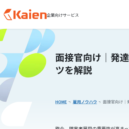
企業向けサービス
メ
イ
ン
コ
面接官向け｜発達
ン
テ
ツを解説
ン
ツ
へ
ス
キッ
HOME
雇用ノウハウ
面接官向け｜
プ
す
る
昨今、障害者雇用の重要性が高まっ