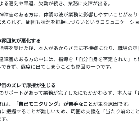
による遅刻や早退、欠勤が続き、業務に支障が出る。
 精神障害のある方は、体調の波が業務に影響しやすいことがあり
伝えられず、周囲も状況を把握しづらいというコミュニケーシ
の雰囲気が悪化する
善の指導を受けた後、本人があからさまに不機嫌になり、職場の雰
 発達障害のある方の中には、指導を「自分自身を否定された」
ルできず、態度に出てしまうことも原因の一つです。
評価のズレで摩擦が生じる
上司のサポートがあって業務が完了したにもかかわらず、本人は
これは、
「自己モニタリング」が苦手なこと
が主な原因です。
的に把握することが難しいため、周囲の支援を「当たり前のこ
ます。
う