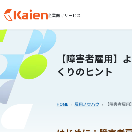
企業向けサービス
メ
イ
ン
コ
【障害者雇用】よ
ン
テ
くりのヒント
ン
ツ
へ
ス
キッ
HOME
雇用ノウハウ
【障害者雇用
プ
す
る