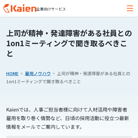
企業向けサービス
メ
障害者雇用の人材紹介
イ
上司が精神・発達障害がある社員との
ン
1on1ミーティングで聞き取るべきこ
コ
常駐支援・定着支援
ン
と
テ
導入事例
ン
ツ
HOME
雇用ノウハウ
上司が精神・発達障害がある社員との
無料セミナー
へ
1on1ミーティングで聞き取るべきこと
ス
キッ
雇用ノウハウ
プ
す
Kaienでは、人事ご担当者様に向けて人材活用や障害者
お知らせ
る
雇用を取り巻く情勢など、日頃の採用活動に役立つ最新
情報をメールでご案内しています。
無料相談