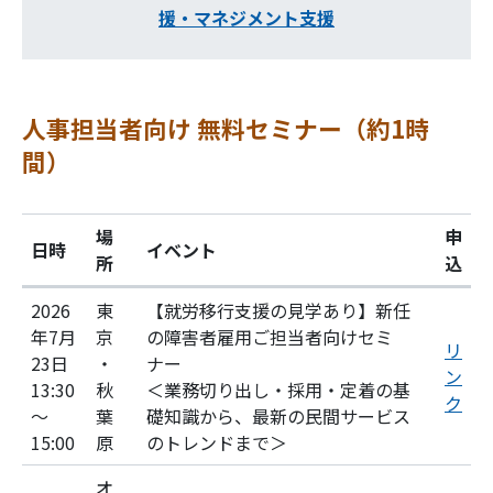
援・マネジメント支援
人事担当者向け 無料セミナー（約1時
間）
場
申
日時
イベント
所
込
2026
東
【就労移行支援の見学あり】新任
年7月
京
の障害者雇用ご担当者向けセミ
リ
23日
・
ナー
ン
13:30
秋
＜業務切り出し・採用・定着の基
ク
～
葉
礎知識から、最新の民間サービス
15:00
原
のトレンドまで＞
オ