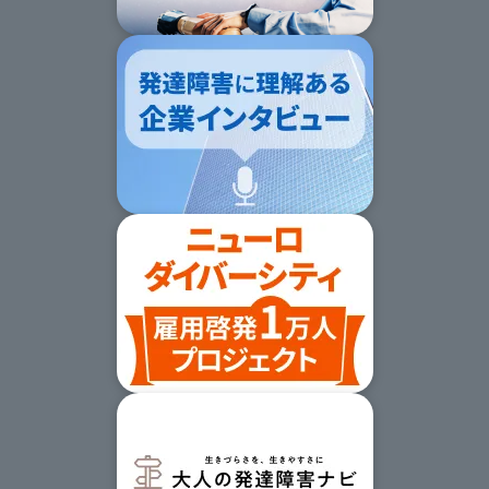
の
サ
イ
ト
マッ
プ
へ
ス
キッ
プ
す
る