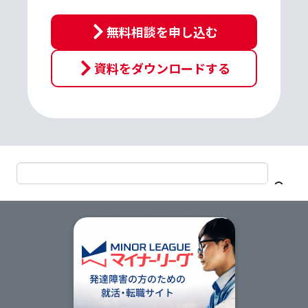
プ
す
無料相談を申し込む
る
資料をダウンロードする
サイト内検索
次
の
セ
ク
ショ
ン