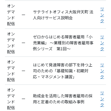
オン
リ
デマ
サテライトオフィス大阪弁天町 法
ー
ン
ンド
人向けサービス説明会
ク
配信
オン
ゼロからはじめる障害者雇用「小
リ
デマ
ー
売業編」
～業種別の障害者雇用事
ン
ンド
例シリーズ 第1回～
ク
配信
オン
はじめて発達障害の部下を持つ上
リ
デマ
ー
司のための「基礎知識・初期対
ン
ンド
応・マネジメント講習」
ク
配信
オン
リ
デマ
助成金を活用した障害者雇用の採
ー
ン
ンド
用と定着のための取組み事例
ク
配信