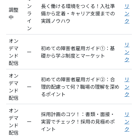
ン
長く働ける環境をつくる！入社準
リ
調整
ラ
備から定着・キャリア支援までの
ン
中
イ
実践ノウハウ
ク
ン
オン
リ
デマ
初めての障害者雇用ガイド①：基
ー
ン
ンド
礎から学ぶ制度とマーケット
ク
配信
オン
初めての障害者雇用ガイド②：合
リ
デマ
ー
理的配慮って何？職場の理解を深め
ン
ンド
るポイント
ク
配信
オン
採用計画のコツ！：書類・面接・
リ
デマ
ー
実習でチェック！採用の見極めポ
ン
ンド
イント
ク
配信