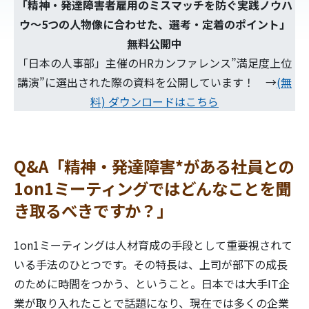
「
精神・発達障害者雇用のミスマッチを防ぐ実践ノウハ
ウ～5つの人物像に合わせた、選考・定着のポイント
」
資料
ダウンロード
無料公開中
「日本の人事部」主催のHRカンファレンス”満足度上位
メルマガ登録
講演”に選出された際の資料を公開しています！ →
(無
料) ダウンロードはこちら
会社情報
採用情報
Q&A「精神・発達障害*がある社員との
1on1ミーティングではどんなことを聞
き取るべきですか？」
1on1ミーティングは人材育成の手段として重要視されて
いる手法のひとつです。その特長は、上司が部下の成長
のために時間をつかう、ということ。日本では大手IT企
業が取り入れたことで話題になり、現在では多くの企業